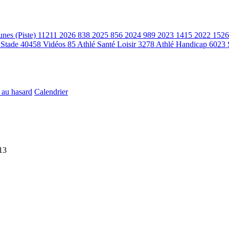
unes (Piste)
11211
2026
838
2025
856
2024
989
2023
1415
2022
1526
 Stade
40458
Vidéos
85
Athlé Santé Loisir
3278
Athlé Handicap
6023
 au hasard
Calendrier
13