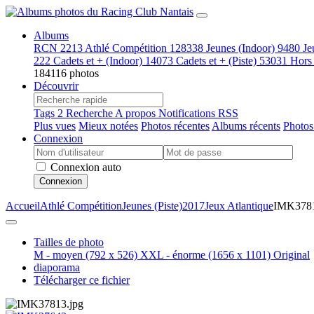
Albums
RCN
2213
Athlé Compétition
128338
Jeunes (Indoor)
9480
Je
222
Cadets et + (Indoor)
14073
Cadets et + (Piste)
53031
Hors
184116 photos
Découvrir
Tags
2
Recherche
A propos
Notifications RSS
Plus vues
Mieux notées
Photos récentes
Albums récents
Photos
Connexion
Connexion auto
Connexion
Accueil
Athlé Compétition
Jeunes (Piste)
2017
Jeux Atlantique
IMK378
Tailles de photo
M - moyen
(792 x 526)
XXL - énorme
(1656 x 1101)
Original
diaporama
Télécharger ce fichier