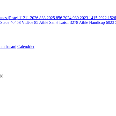
unes (Piste)
11211
2026
838
2025
856
2024
989
2023
1415
2022
1526
 Stade
40458
Vidéos
85
Athlé Santé Loisir
3278
Athlé Handicap
6023
 au hasard
Calendrier
28