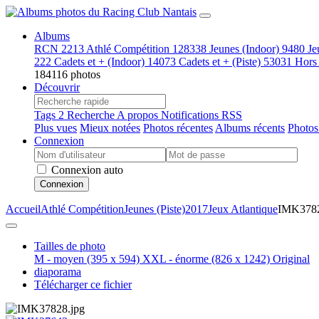
Albums
RCN
2213
Athlé Compétition
128338
Jeunes (Indoor)
9480
Je
222
Cadets et + (Indoor)
14073
Cadets et + (Piste)
53031
Hors
184116 photos
Découvrir
Tags
2
Recherche
A propos
Notifications RSS
Plus vues
Mieux notées
Photos récentes
Albums récents
Photos
Connexion
Connexion auto
Connexion
Accueil
Athlé Compétition
Jeunes (Piste)
2017
Jeux Atlantique
IMK378
Tailles de photo
M - moyen
(395 x 594)
XXL - énorme
(826 x 1242)
Original
diaporama
Télécharger ce fichier