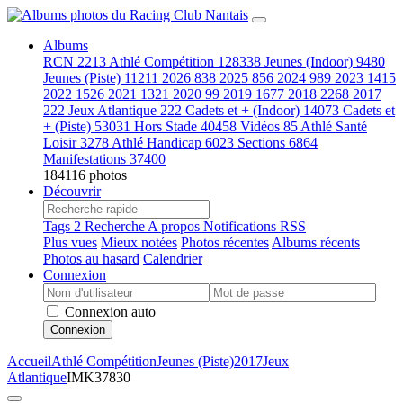
Albums
RCN
2213
Athlé Compétition
128338
Jeunes (Indoor)
9480
Jeunes (Piste)
11211
2026
838
2025
856
2024
989
2023
1415
2022
1526
2021
1321
2020
99
2019
1677
2018
2268
2017
222
Jeux Atlantique
222
Cadets et + (Indoor)
14073
Cadets et
+ (Piste)
53031
Hors Stade
40458
Vidéos
85
Athlé Santé
Loisir
3278
Athlé Handicap
6023
Sections
6864
Manifestations
37400
184116 photos
Découvrir
Tags
2
Recherche
A propos
Notifications RSS
Plus vues
Mieux notées
Photos récentes
Albums récents
Photos au hasard
Calendrier
Connexion
Connexion auto
Connexion
Accueil
Athlé Compétition
Jeunes (Piste)
2017
Jeux
Atlantique
IMK37830