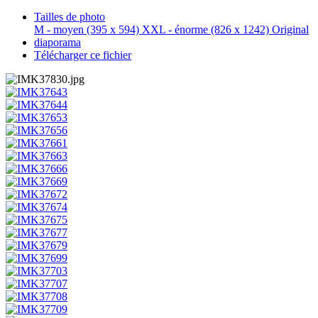
Tailles de photo
M - moyen
(395 x 594)
XXL - énorme
(826 x 1242)
Original
diaporama
Télécharger ce fichier