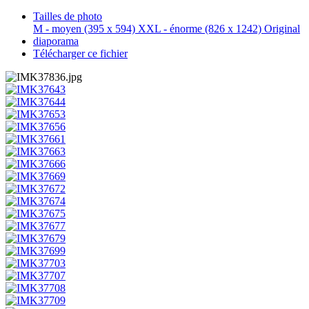
Tailles de photo
M - moyen
(395 x 594)
XXL - énorme
(826 x 1242)
Original
diaporama
Télécharger ce fichier