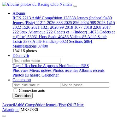
Albums
RCN
2213
Athlé Compétition
128338
Jeunes (Indoor)
9480
Jeunes (Piste)
11211
2026
838
2025
856
2024
989
2023
1415
2022
1526
2021
1321
2020
99
2019
1677
2018
2268
2017
222
Jeux Atlantique
222
Cadets et + (Indoor)
14073
Cadets et
+ (Piste)
53031
Hors Stade
40458
Vidéos
85
Athlé Santé
Loisir
3278
Athlé Handicap
6023
Sections
6864
Manifestations
37400
184116 photos
Découvrir
Tags
2
Recherche
A propos
Notifications RSS
Plus vues
Mieux notées
Photos récentes
Albums récents
Photos au hasard
Calendrier
Connexion
Connexion auto
Connexion
Accueil
Athlé Compétition
Jeunes (Piste)
2017
Jeux
Atlantique
IMK37836