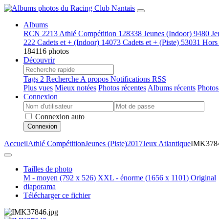
Albums
RCN
2213
Athlé Compétition
128338
Jeunes (Indoor)
9480
Je
222
Cadets et + (Indoor)
14073
Cadets et + (Piste)
53031
Hors
184116 photos
Découvrir
Tags
2
Recherche
A propos
Notifications RSS
Plus vues
Mieux notées
Photos récentes
Albums récents
Photos
Connexion
Connexion auto
Connexion
Accueil
Athlé Compétition
Jeunes (Piste)
2017
Jeux Atlantique
IMK378
Tailles de photo
M - moyen
(792 x 526)
XXL - énorme
(1656 x 1101)
Original
diaporama
Télécharger ce fichier