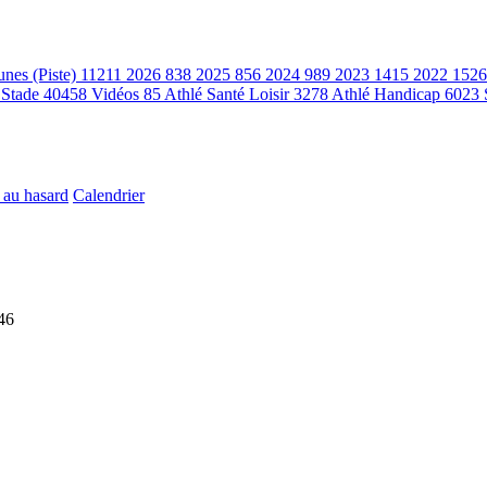
unes (Piste)
11211
2026
838
2025
856
2024
989
2023
1415
2022
1526
 Stade
40458
Vidéos
85
Athlé Santé Loisir
3278
Athlé Handicap
6023
 au hasard
Calendrier
46