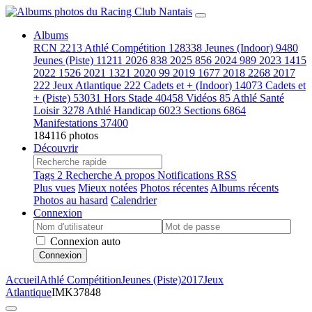
Albums
RCN
2213
Athlé Compétition
128338
Jeunes (Indoor)
9480
Jeunes (Piste)
11211
2026
838
2025
856
2024
989
2023
1415
2022
1526
2021
1321
2020
99
2019
1677
2018
2268
2017
222
Jeux Atlantique
222
Cadets et + (Indoor)
14073
Cadets et
+ (Piste)
53031
Hors Stade
40458
Vidéos
85
Athlé Santé
Loisir
3278
Athlé Handicap
6023
Sections
6864
Manifestations
37400
184116 photos
Découvrir
Tags
2
Recherche
A propos
Notifications RSS
Plus vues
Mieux notées
Photos récentes
Albums récents
Photos au hasard
Calendrier
Connexion
Connexion auto
Connexion
Accueil
Athlé Compétition
Jeunes (Piste)
2017
Jeux
Atlantique
IMK37848