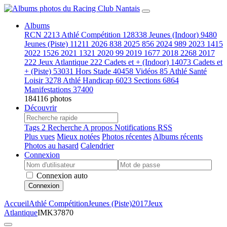
Albums
RCN
2213
Athlé Compétition
128338
Jeunes (Indoor)
9480
Jeunes (Piste)
11211
2026
838
2025
856
2024
989
2023
1415
2022
1526
2021
1321
2020
99
2019
1677
2018
2268
2017
222
Jeux Atlantique
222
Cadets et + (Indoor)
14073
Cadets et
+ (Piste)
53031
Hors Stade
40458
Vidéos
85
Athlé Santé
Loisir
3278
Athlé Handicap
6023
Sections
6864
Manifestations
37400
184116 photos
Découvrir
Tags
2
Recherche
A propos
Notifications RSS
Plus vues
Mieux notées
Photos récentes
Albums récents
Photos au hasard
Calendrier
Connexion
Connexion auto
Connexion
Accueil
Athlé Compétition
Jeunes (Piste)
2017
Jeux
Atlantique
IMK37870