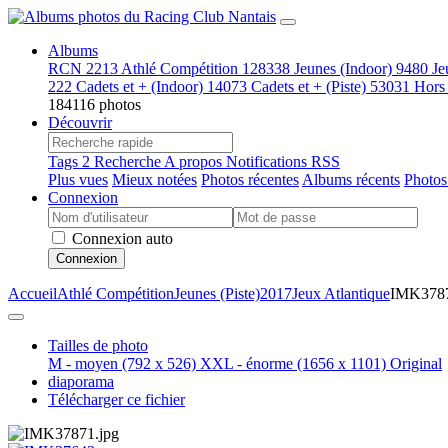
Albums
RCN
2213
Athlé Compétition
128338
Jeunes (Indoor)
9480
Je
222
Cadets et + (Indoor)
14073
Cadets et + (Piste)
53031
Hors
184116 photos
Découvrir
Tags
2
Recherche
A propos
Notifications RSS
Plus vues
Mieux notées
Photos récentes
Albums récents
Photos
Connexion
Connexion auto
Connexion
Accueil
Athlé Compétition
Jeunes (Piste)
2017
Jeux Atlantique
IMK378
Tailles de photo
M - moyen
(792 x 526)
XXL - énorme
(1656 x 1101)
Original
diaporama
Télécharger ce fichier