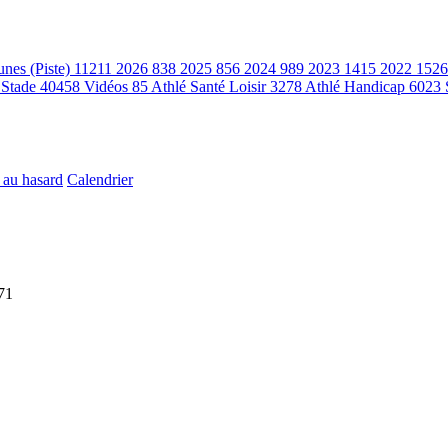
unes (Piste)
11211
2026
838
2025
856
2024
989
2023
1415
2022
1526
 Stade
40458
Vidéos
85
Athlé Santé Loisir
3278
Athlé Handicap
6023
 au hasard
Calendrier
71