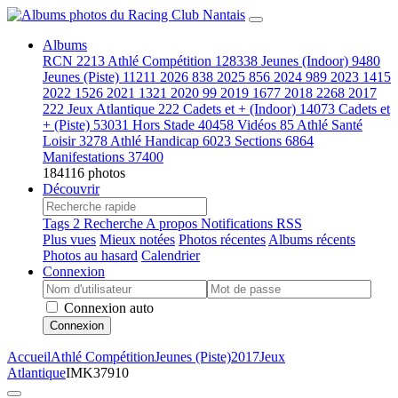
Albums
RCN
2213
Athlé Compétition
128338
Jeunes (Indoor)
9480
Jeunes (Piste)
11211
2026
838
2025
856
2024
989
2023
1415
2022
1526
2021
1321
2020
99
2019
1677
2018
2268
2017
222
Jeux Atlantique
222
Cadets et + (Indoor)
14073
Cadets et
+ (Piste)
53031
Hors Stade
40458
Vidéos
85
Athlé Santé
Loisir
3278
Athlé Handicap
6023
Sections
6864
Manifestations
37400
184116 photos
Découvrir
Tags
2
Recherche
A propos
Notifications RSS
Plus vues
Mieux notées
Photos récentes
Albums récents
Photos au hasard
Calendrier
Connexion
Connexion auto
Connexion
Accueil
Athlé Compétition
Jeunes (Piste)
2017
Jeux
Atlantique
IMK37910