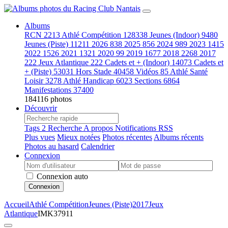
Albums
RCN
2213
Athlé Compétition
128338
Jeunes (Indoor)
9480
Jeunes (Piste)
11211
2026
838
2025
856
2024
989
2023
1415
2022
1526
2021
1321
2020
99
2019
1677
2018
2268
2017
222
Jeux Atlantique
222
Cadets et + (Indoor)
14073
Cadets et
+ (Piste)
53031
Hors Stade
40458
Vidéos
85
Athlé Santé
Loisir
3278
Athlé Handicap
6023
Sections
6864
Manifestations
37400
184116 photos
Découvrir
Tags
2
Recherche
A propos
Notifications RSS
Plus vues
Mieux notées
Photos récentes
Albums récents
Photos au hasard
Calendrier
Connexion
Connexion auto
Connexion
Accueil
Athlé Compétition
Jeunes (Piste)
2017
Jeux
Atlantique
IMK37911