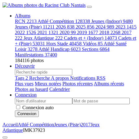
Albums
RCN
2213
Athlé Compétition
128338
Jeunes (Indoor)
9480
Jeunes (Piste)
11211
2026
838
2025
856
2024
989
2023
1415
2022
1526
2021
1321
2020
99
2019
1677
2018
2268
2017
222
Jeux Atlantique
222
Cadets et + (Indoor)
14073
Cadets et
+ (Piste)
53031
Hors Stade
40458
Vidéos
85
Athlé Santé
Loisir
3278
Athlé Handicap
6023
Sections
6864
Manifestations
37400
184116 photos
Découvrir
Tags
2
Recherche
A propos
Notifications RSS
Plus vues
Mieux notées
Photos récentes
Albums récents
Photos au hasard
Calendrier
Connexion
Connexion auto
Connexion
Accueil
Athlé Compétition
Jeunes (Piste)
2017
Jeux
Atlantique
IMK37923