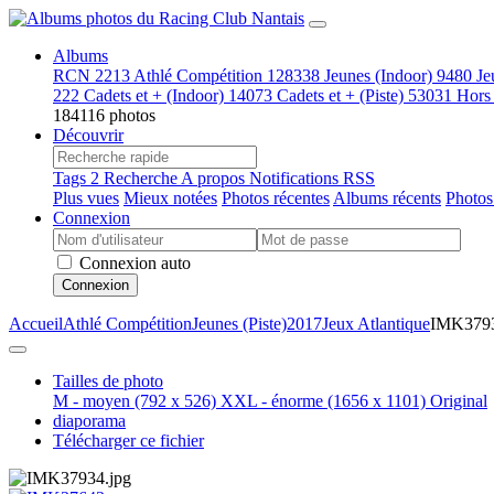
Albums
RCN
2213
Athlé Compétition
128338
Jeunes (Indoor)
9480
Je
222
Cadets et + (Indoor)
14073
Cadets et + (Piste)
53031
Hors
184116 photos
Découvrir
Tags
2
Recherche
A propos
Notifications RSS
Plus vues
Mieux notées
Photos récentes
Albums récents
Photos
Connexion
Connexion auto
Connexion
Accueil
Athlé Compétition
Jeunes (Piste)
2017
Jeux Atlantique
IMK379
Tailles de photo
M - moyen
(792 x 526)
XXL - énorme
(1656 x 1101)
Original
diaporama
Télécharger ce fichier