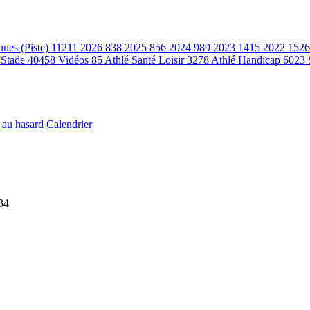
unes (Piste)
11211
2026
838
2025
856
2024
989
2023
1415
2022
1526
 Stade
40458
Vidéos
85
Athlé Santé Loisir
3278
Athlé Handicap
6023
 au hasard
Calendrier
34