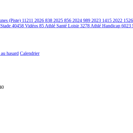
unes (Piste)
11211
2026
838
2025
856
2024
989
2023
1415
2022
1526
 Stade
40458
Vidéos
85
Athlé Santé Loisir
3278
Athlé Handicap
6023
 au hasard
Calendrier
40