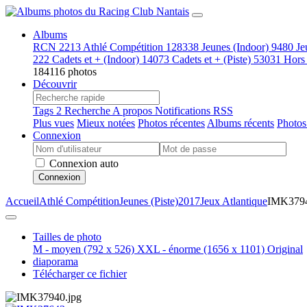
Albums
RCN
2213
Athlé Compétition
128338
Jeunes (Indoor)
9480
Je
222
Cadets et + (Indoor)
14073
Cadets et + (Piste)
53031
Hors
184116 photos
Découvrir
Tags
2
Recherche
A propos
Notifications RSS
Plus vues
Mieux notées
Photos récentes
Albums récents
Photos
Connexion
Connexion auto
Connexion
Accueil
Athlé Compétition
Jeunes (Piste)
2017
Jeux Atlantique
IMK379
Tailles de photo
M - moyen
(792 x 526)
XXL - énorme
(1656 x 1101)
Original
diaporama
Télécharger ce fichier