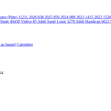
unes (Piste)
11211
2026
838
2025
856
2024
989
2023
1415
2022
1526
 Stade
40458
Vidéos
85
Athlé Santé Loisir
3278
Athlé Handicap
6023
 au hasard
Calendrier
64