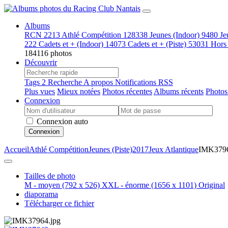
Albums
RCN
2213
Athlé Compétition
128338
Jeunes (Indoor)
9480
Je
222
Cadets et + (Indoor)
14073
Cadets et + (Piste)
53031
Hors
184116 photos
Découvrir
Tags
2
Recherche
A propos
Notifications RSS
Plus vues
Mieux notées
Photos récentes
Albums récents
Photos
Connexion
Connexion auto
Connexion
Accueil
Athlé Compétition
Jeunes (Piste)
2017
Jeux Atlantique
IMK379
Tailles de photo
M - moyen
(792 x 526)
XXL - énorme
(1656 x 1101)
Original
diaporama
Télécharger ce fichier