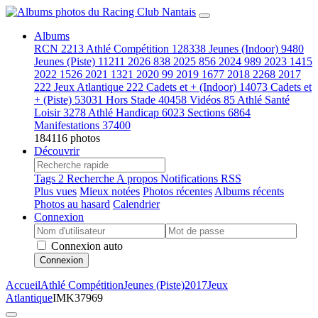
Albums
RCN
2213
Athlé Compétition
128338
Jeunes (Indoor)
9480
Jeunes (Piste)
11211
2026
838
2025
856
2024
989
2023
1415
2022
1526
2021
1321
2020
99
2019
1677
2018
2268
2017
222
Jeux Atlantique
222
Cadets et + (Indoor)
14073
Cadets et
+ (Piste)
53031
Hors Stade
40458
Vidéos
85
Athlé Santé
Loisir
3278
Athlé Handicap
6023
Sections
6864
Manifestations
37400
184116 photos
Découvrir
Tags
2
Recherche
A propos
Notifications RSS
Plus vues
Mieux notées
Photos récentes
Albums récents
Photos au hasard
Calendrier
Connexion
Connexion auto
Connexion
Accueil
Athlé Compétition
Jeunes (Piste)
2017
Jeux
Atlantique
IMK37969