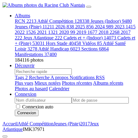
Albums
RCN
2213
Athlé Compétition
128338
Jeunes (Indoor)
9480
Jeunes (Piste)
11211
2026
838
2025
856
2024
989
2023
1415
2022
1526
2021
1321
2020
99
2019
1677
2018
2268
2017
222
Jeux Atlantique
222
Cadets et + (Indoor)
14073
Cadets et
+ (Piste)
53031
Hors Stade
40458
Vidéos
85
Athlé Santé
Loisir
3278
Athlé Handicap
6023
Sections
6864
Manifestations
37400
184116 photos
Découvrir
Tags
2
Recherche
A propos
Notifications RSS
Plus vues
Mieux notées
Photos récentes
Albums récents
Photos au hasard
Calendrier
Connexion
Connexion auto
Connexion
Accueil
Athlé Compétition
Jeunes (Piste)
2017
Jeux
Atlantique
IMK37971