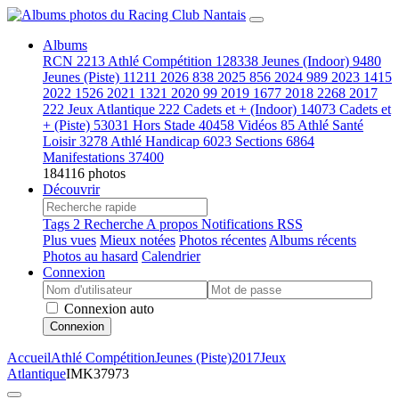
Albums
RCN
2213
Athlé Compétition
128338
Jeunes (Indoor)
9480
Jeunes (Piste)
11211
2026
838
2025
856
2024
989
2023
1415
2022
1526
2021
1321
2020
99
2019
1677
2018
2268
2017
222
Jeux Atlantique
222
Cadets et + (Indoor)
14073
Cadets et
+ (Piste)
53031
Hors Stade
40458
Vidéos
85
Athlé Santé
Loisir
3278
Athlé Handicap
6023
Sections
6864
Manifestations
37400
184116 photos
Découvrir
Tags
2
Recherche
A propos
Notifications RSS
Plus vues
Mieux notées
Photos récentes
Albums récents
Photos au hasard
Calendrier
Connexion
Connexion auto
Connexion
Accueil
Athlé Compétition
Jeunes (Piste)
2017
Jeux
Atlantique
IMK37973