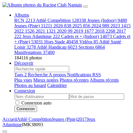
Albums
RCN
2213
Athlé Compétition
128338
Jeunes (Indoor)
9480
Jeunes (Piste)
11211
2026
838
2025
856
2024
989
2023
1415
2022
1526
2021
1321
2020
99
2019
1677
2018
2268
2017
222
Jeux Atlantique
222
Cadets et + (Indoor)
14073
Cadets et
+ (Piste)
53031
Hors Stade
40458
Vidéos
85
Athlé Santé
Loisir
3278
Athlé Handicap
6023
Sections
6864
Manifestations
37400
184116 photos
Découvrir
Tags
2
Recherche
A propos
Notifications RSS
Plus vues
Mieux notées
Photos récentes
Albums récents
Photos au hasard
Calendrier
Connexion
Connexion auto
Connexion
Accueil
Athlé Compétition
Jeunes (Piste)
2017
Jeux
Atlantique
IMK38093