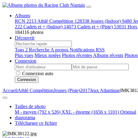
Albums
RCN
2213
Athlé Compétition
128338
Jeunes (Indoor)
9480
Je
222
Cadets et + (Indoor)
14073
Cadets et + (Piste)
53031
Hors
184116 photos
Découvrir
Tags
2
Recherche
A propos
Notifications RSS
Plus vues
Mieux notées
Photos récentes
Albums récents
Photos
Connexion
Connexion auto
Connexion
Accueil
Athlé Compétition
Jeunes (Piste)
2017
Jeux Atlantique
IMK381
Tailles de photo
M - moyen
(792 x 526)
XXL - énorme
(1656 x 1101)
Original
diaporama
Télécharger ce fichier