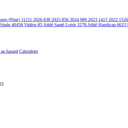
unes (Piste)
11211
2026
838
2025
856
2024
989
2023
1415
2022
1526
 Stade
40458
Vidéos
85
Athlé Santé Loisir
3278
Athlé Handicap
6023
 au hasard
Calendrier
22