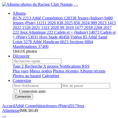
Albums
RCN
2213
Athlé Compétition
128338
Jeunes (Indoor)
9480
Jeunes (Piste)
11211
2026
838
2025
856
2024
989
2023
1415
2022
1526
2021
1321
2020
99
2019
1677
2018
2268
2017
222
Jeux Atlantique
222
Cadets et + (Indoor)
14073
Cadets et
+ (Piste)
53031
Hors Stade
40458
Vidéos
85
Athlé Santé
Loisir
3278
Athlé Handicap
6023
Sections
6864
Manifestations
37400
184116 photos
Découvrir
Tags
2
Recherche
A propos
Notifications RSS
Plus vues
Mieux notées
Photos récentes
Albums récents
Photos au hasard
Calendrier
Connexion
Connexion auto
Connexion
Accueil
Athlé Compétition
Jeunes (Piste)
2017
Jeux
Atlantique
IMK38149