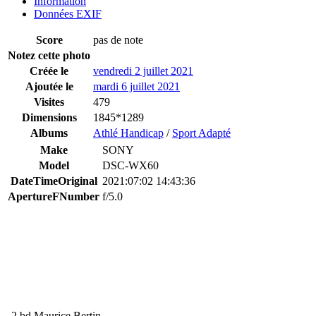
Information
Données EXIF
Score
pas de note
Notez cette photo
Créée le
vendredi 2 juillet 2021
Ajoutée le
mardi 6 juillet 2021
Visites
479
Dimensions
1845*1289
Albums
Athlé Handicap
/
Sport Adapté
Make
SONY
Model
DSC-WX60
DateTimeOriginal
2021:07:02 14:43:36
ApertureFNumber
f/5.0
2 bd Maurice Bertin