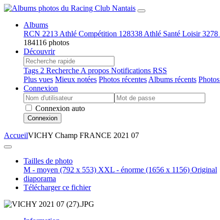
Albums
RCN
2213
Athlé Compétition
128338
Athlé Santé Loisir
3278
184116 photos
Découvrir
Tags
2
Recherche
A propos
Notifications RSS
Plus vues
Mieux notées
Photos récentes
Albums récents
Photos
Connexion
Connexion auto
Connexion
Accueil
VICHY Champ FRANCE 2021 07
Tailles de photo
M - moyen
(792 x 553)
XXL - énorme
(1656 x 1156)
Original
diaporama
Télécharger ce fichier