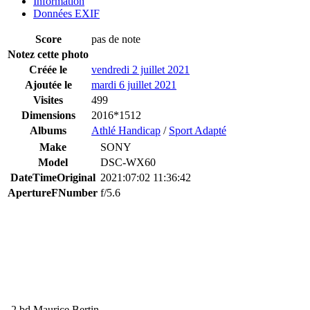
Information
Données EXIF
Score
pas de note
Notez cette photo
Créée le
vendredi 2 juillet 2021
Ajoutée le
mardi 6 juillet 2021
Visites
499
Dimensions
2016*1512
Albums
Athlé Handicap
/
Sport Adapté
Make
SONY
Model
DSC-WX60
DateTimeOriginal
2021:07:02 11:36:42
ApertureFNumber
f/5.6
2 bd Maurice Bertin