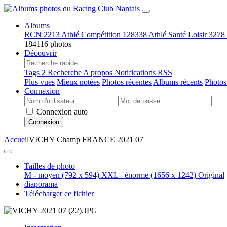
Albums
RCN
2213
Athlé Compétition
128338
Athlé Santé Loisir
3278
184116 photos
Découvrir
Tags
2
Recherche
A propos
Notifications RSS
Plus vues
Mieux notées
Photos récentes
Albums récents
Photos
Connexion
Connexion auto
Connexion
Accueil
VICHY Champ FRANCE 2021 07
Tailles de photo
M - moyen
(792 x 594)
XXL - énorme
(1656 x 1242)
Original
diaporama
Télécharger ce fichier