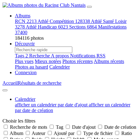
Albums
RCN
2213
Athlé Compétition
128338
Athlé Santé Loisir
3278
Athlé Handicap
6023
Sections
6864
Manifestations
37400
184116 photos
Découvrir
Tags
2
Recherche
A propos
Notifications RSS
Plus vues
Mieux notées
Photos récentes
Albums récents
Photos au hasard
Calendrier
Connexion
Accueil
Résultats de recherche
Calendrier
afficher un calendrier par date d'ajout
afficher un calendrier
par date de création
Choisir les filtres
Recherche de mots
Tag
Date d'ajout
Date de création
Album
Auteur
Ajouté par
Type de fichier
Ratio