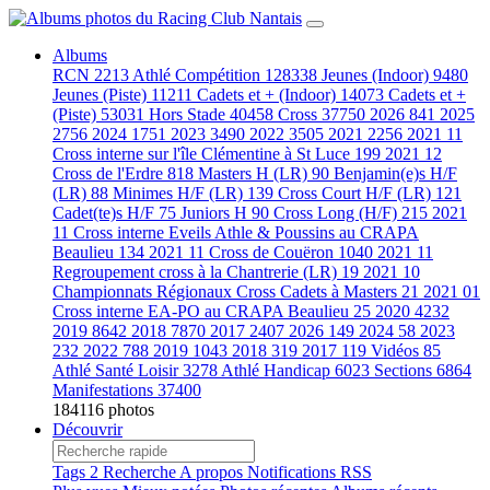
Albums
RCN
2213
Athlé Compétition
128338
Jeunes (Indoor)
9480
Jeunes (Piste)
11211
Cadets et + (Indoor)
14073
Cadets et +
(Piste)
53031
Hors Stade
40458
Cross
37750
2026
841
2025
2756
2024
1751
2023
3490
2022
3505
2021
2256
2021 11
Cross interne sur l'île Clémentine à St Luce
199
2021 12
Cross de l'Erdre
818
Masters H (LR)
90
Benjamin(e)s H/F
(LR)
88
Minimes H/F (LR)
139
Cross Court H/F (LR)
121
Cadet(te)s H/F
75
Juniors H
90
Cross Long (H/F)
215
2021
11 Cross interne Eveils Athle & Poussins au CRAPA
Beaulieu
134
2021 11 Cross de Couëron
1040
2021 11
Regroupement cross à la Chantrerie (LR)
19
2021 10
Championnats Régionaux Cross Cadets à Masters
21
2021 01
Cross interne EA-PO au CRAPA Beaulieu
25
2020
4232
2019
8642
2018
7870
2017
2407
2026
149
2024
58
2023
232
2022
788
2019
1043
2018
319
2017
119
Vidéos
85
Athlé Santé Loisir
3278
Athlé Handicap
6023
Sections
6864
Manifestations
37400
184116 photos
Découvrir
Tags
2
Recherche
A propos
Notifications RSS