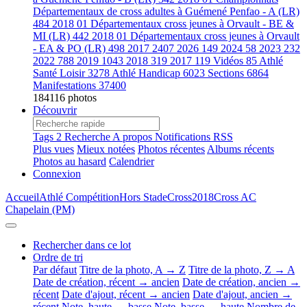
Départementaux de cross adultes à Guémené Penfao - A (LR)
484
2018 01 Départementaux cross jeunes à Orvault - BE &
MI (LR)
442
2018 01 Départementaux cross jeunes à Orvault
- EA & PO (LR)
498
2017
2407
2026
149
2024
58
2023
232
2022
788
2019
1043
2018
319
2017
119
Vidéos
85
Athlé
Santé Loisir
3278
Athlé Handicap
6023
Sections
6864
Manifestations
37400
184116 photos
Découvrir
Tags
2
Recherche
A propos
Notifications RSS
Plus vues
Mieux notées
Photos récentes
Albums récents
Photos au hasard
Calendrier
Connexion
Accueil
Athlé Compétition
Hors Stade
Cross
2018
Cross AC
Chapelain (PM)
Rechercher dans ce lot
Ordre de tri
Par défaut
Titre de la photo, A → Z
Titre de la photo, Z → A
Date de création, récent → ancien
Date de création, ancien →
récent
Date d'ajout, récent → ancien
Date d'ajout, ancien →
récent
Note, haute → basse
Note, basse → haute
Nombre de