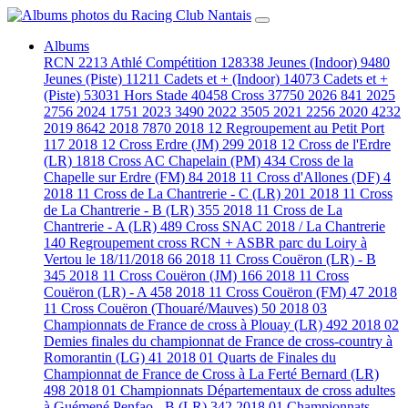
Albums
RCN
2213
Athlé Compétition
128338
Jeunes (Indoor)
9480
Jeunes (Piste)
11211
Cadets et + (Indoor)
14073
Cadets et +
(Piste)
53031
Hors Stade
40458
Cross
37750
2026
841
2025
2756
2024
1751
2023
3490
2022
3505
2021
2256
2020
4232
2019
8642
2018
7870
2018 12 Regroupement au Petit Port
117
2018 12 Cross Erdre (JM)
299
2018 12 Cross de l'Erdre
(LR)
1818
Cross AC Chapelain (PM)
434
Cross de la
Chapelle sur Erdre (FM)
84
2018 11 Cross d'Allones (DF)
4
2018 11 Cross de La Chantrerie - C (LR)
201
2018 11 Cross
de La Chantrerie - B (LR)
355
2018 11 Cross de La
Chantrerie - A (LR)
489
Cross SNAC 2018 / La Chantrerie
140
Regroupement cross RCN + ASBR parc du Loiry à
Vertou le 18/11/2018
66
2018 11 Cross Couëron (LR) - B
345
2018 11 Cross Couëron (JM)
166
2018 11 Cross
Couëron (LR) - A
458
2018 11 Cross Couëron (FM)
47
2018
11 Cross Couëron (Thouaré/Mauves)
50
2018 03
Championnats de France de cross à Plouay (LR)
492
2018 02
Demies finales du championnat de France de cross-country à
Romorantin (LG)
41
2018 01 Quarts de Finales du
Championnat de France de Cross à La Ferté Bernard (LR)
498
2018 01 Championnats Départementaux de cross adultes
à Guémené Penfao - B (LR)
342
2018 01 Championnats