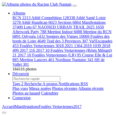
Albums
RCN
2213
Athlé Compétition
128338
Athlé Santé Loisir
3278
Athlé Handicap
6023
Sections
6864
Manifestations
37400
Loto
67
NAONED URBAN TRAIL 2025
1650
Afterwork Party
788
Meeting Indoor
6088
Meeting du RCN
6891
Odysséa
1432
Sentiers des Vignes
10069
Foulées des
bords de Loire
4649
Trail des 3 Provinces
307
Val'Escapades
453
Foulées Vertaviennes
3018
2021
1364
2019
1039
2018
499
2017
116
2017 10 Foulées Vertaviennes (Régis Ménard)
21
2017 10 Foulées Vertaviennes (LR)
95
Course Elle & Lui
885
Meeting Lancers
461
Nordique Nantaise
341
6H de
Vallet
301
184116 photos
Découvrir
Tags
2
Recherche
A propos
Notifications RSS
Plus vues
Mieux notées
Photos récentes
Albums récents
Photos au hasard
Calendrier
Connexion
Accueil
Manifestations
Foulées Vertaviennes
2017