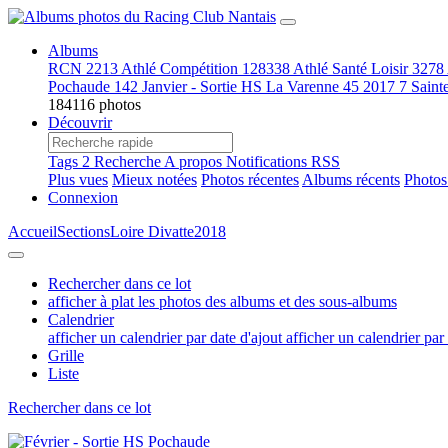
Albums
RCN
2213
Athlé Compétition
128338
Athlé Santé Loisir
3278
Pochaude
142
Janvier - Sortie HS La Varenne
45
2017
7
Saint
184116 photos
Découvrir
Tags
2
Recherche
A propos
Notifications RSS
Plus vues
Mieux notées
Photos récentes
Albums récents
Photos
Connexion
Accueil
Sections
Loire Divatte
2018
Rechercher dans ce lot
afficher à plat les photos des albums et des sous-albums
Calendrier
afficher un calendrier par date d'ajout
afficher un calendrier par
Grille
Liste
Rechercher dans ce lot