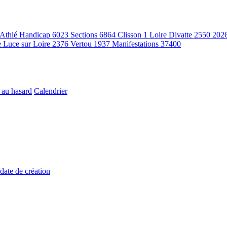
Athlé Handicap
6023
Sections
6864
Clisson
1
Loire Divatte
2550
202
e Luce sur Loire
2376
Vertou
1937
Manifestations
37400
 au hasard
Calendrier
 date de création