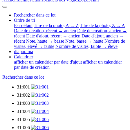
Rechercher dans ce lot
Ordre de tri
Par défaut
Titre de la photo, A → Z
Titre de la photo, Z → A
Date de création, récent → ancien
Date de création, ancien →
récent
Date d'ajout, récent → ancien
Date d'ajout, ancien →
récent
Note, haute → basse
Note, basse → haute
Nombre de
visites, élevé → faible
Nombre de visites, faible → élevé
diaporama
Calendrier
afficher un calendrier par date d'ajout
afficher un calendrier
par date de création
Rechercher dans ce lot
31r001
31r002
31r003
31r004
31r005
31r006