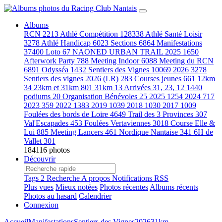
Albums
RCN
2213
Athlé Compétition
128338
Athlé Santé Loisir
3278
Athlé Handicap
6023
Sections
6864
Manifestations
37400
Loto
67
NAONED URBAN TRAIL 2025
1650
Afterwork Party
788
Meeting Indoor
6088
Meeting du RCN
6891
Odysséa
1432
Sentiers des Vignes
10069
2026
3278
Sentiers des vignes 2026 (LR)
283
Courses jeunes
661
12km
34
23km et 31km
801
31km
13
Arrivées 31, 23, 12
1440
podiums
20
Organisation Bénévoles
25
2025
1254
2024
717
2023
359
2022
1383
2019
1039
2018
1030
2017
1009
Foulées des bords de Loire
4649
Trail des 3 Provinces
307
Val'Escapades
453
Foulées Vertaviennes
3018
Course Elle &
Lui
885
Meeting Lancers
461
Nordique Nantaise
341
6H de
Vallet
301
184116 photos
Découvrir
Tags
2
Recherche
A propos
Notifications RSS
Plus vues
Mieux notées
Photos récentes
Albums récents
Photos au hasard
Calendrier
Connexion
Accueil
Manifestations
Sentiers des Vignes
2026
31km