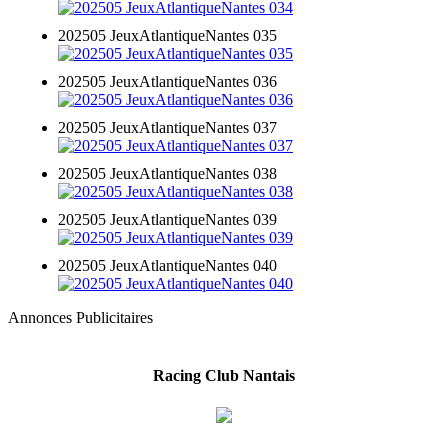
202505 JeuxAtlantiqueNantes 035
202505 JeuxAtlantiqueNantes 036
202505 JeuxAtlantiqueNantes 037
202505 JeuxAtlantiqueNantes 038
202505 JeuxAtlantiqueNantes 039
202505 JeuxAtlantiqueNantes 040
Annonces Publicitaires
Racing Club Nantais