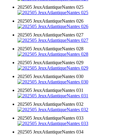
202505 JeuxAtlantiqueNantes 025
202505 JeuxAtlantiqueNantes 026
202505 JeuxAtlantiqueNantes 027
202505 JeuxAtlantiqueNantes 028
202505 JeuxAtlantiqueNantes 029
202505 JeuxAtlantiqueNantes 030
202505 JeuxAtlantiqueNantes 031
202505 JeuxAtlantiqueNantes 032
202505 JeuxAtlantiqueNantes 033
202505 JeuxAtlantiqueNantes 034