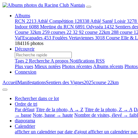
Albums
RCN
2213
Athlé Compétition
128338
Athlé Santé Loisir
3278
Indoor
6088
Meeting du RCN
6891
Odysséa
1432
Sentiers de
Course 32km
259
courses 22 32
92
course 22km
288
course 
Val'Escapades
453
Foulées Vertaviennes
3018
Course Elle & 
184116 photos
Découvrir
Tags
2
Recherche
A propos
Notifications RSS
Plus vues
Mieux notées
Photos récentes
Albums récents
Photos
Connexion
Accueil
Manifestations
Sentiers des Vignes
2025
course 22km
Rechercher dans ce lot
Ordre de tri
Par défaut
Titre de la photo, A → Z
Titre de la photo, Z → A
Da
→ basse
Note, basse → haute
Nombre de visites, élevé → faib
diaporama
Calendrier
afficher un calendrier par date d'ajout
afficher un calendrier par