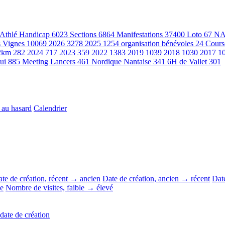
Athlé Handicap
6023
Sections
6864
Manifestations
37400
Loto
67
NA
s Vignes
10069
2026
3278
2025
1254
organisation bénévoles
24
Cours
12km
282
2024
717
2023
359
2022
1383
2019
1039
2018
1030
2017
1
Lui
885
Meeting Lancers
461
Nordique Nantaise
341
6H de Vallet
301
 au hasard
Calendrier
te de création, récent → ancien
Date de création, ancien → récent
Date
le
Nombre de visites, faible → élevé
 date de création