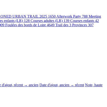
ONED URBAN TRAIL 2025
1650
Afterwork Party
788
Meeting
es enfants (LR)
128
Courses adultes (LR)
139
Courses enfants
42
009
Foulées des bords de Loire
4649
Trail des 3 Provinces
307
 d'ajout, récent → ancien
Date d'ajout, ancien → récent
Note, haute