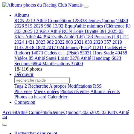
Albums
RCN
2213
Athlé Compétition
128338
Jeunes (Indoor)
9480
2026
519
2025
988
13/02 Equip'athlé minimes (Clémence R)
203
2025 12 Kid's Athlé RCN Loire Divatte
391
2025 03
Kid's Athlé 44
394
Eveils Athlé (LR)
183
Poussins (LR)
211
2024
1421
2023
982
2022
803
2021
833
2020
357
2019
1133
2018
1820
2017
624
Jeunes (Piste)
11211
Cadets et +
(Indoor)
14073
Cadets et + (Piste)
53031
Hors Stade
40458
Vidéos
85
Athlé Santé Loisir
3278
Athlé Handicap
6023
Sections
6864
Manifestations
37400
184116 photos
Découvrir
Tags
2
Recherche
A propos
Notifications RSS
Plus vues
Mieux notées
Photos récentes
Albums récents
Photos au hasard
Calendrier
Connexion
Accueil
Athlé Compétition
Jeunes (Indoor)
2025
2025 03 Kid's Athlé
44
Rechercher dans ce lot