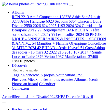
Albums
RCN
2213
Athlé Compétition
128338
Athlé Santé Loisir
3278
Athlé Handicap
6023
Sections
6864
Clisson
1
Loire
Divatte
2550
2026
624
2025
1193
2024
324
Corrida de la
Beaujoire 28/12
29
Regroupement BARBECHAT (1ère
sortie saison 2024-2025)
55
Les Insolites 2024
30
PIQUE
NIQUE - ANNIVERSAIRES & INSOLITES ... SECTION
& ANNIV...
54
Mauritius + Flamme Olympique Concelloise
31
MTLT 2024
42
EHPAD - école 10 avril
51
CrossAthlon
des écoles - 15 mars
32
2022
215
2018
187
2017
7
Sainte
Luce sur Loire
2376
Vertou
1937
Manifestations
37400
184116 photos
Découvrir
Tags
2
Recherche
A propos
Notifications RSS
Plus vues
Mieux notées
Photos récentes
Albums récents
Photos au hasard
Calendrier
Connexion
Accueil
Sections
Loire Divatte
2024
EHPAD - école 10 avril
Rechercher dans ce lot