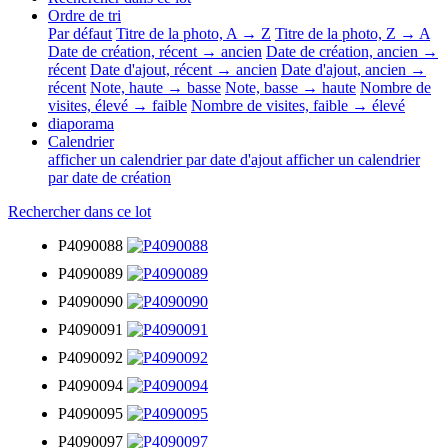
Ordre de tri
Par défaut
Titre de la photo, A → Z
Titre de la photo, Z → A
Date de création, récent → ancien
Date de création, ancien →
récent
Date d'ajout, récent → ancien
Date d'ajout, ancien →
récent
Note, haute → basse
Note, basse → haute
Nombre de
visites, élevé → faible
Nombre de visites, faible → élevé
diaporama
Calendrier
afficher un calendrier par date d'ajout
afficher un calendrier
par date de création
Rechercher dans ce lot
P4090088
P4090089
P4090090
P4090091
P4090092
P4090094
P4090095
P4090097